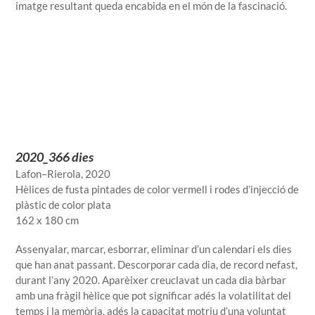
imatge resultant queda encabida en el món de la fascinació.
2020_366 dies
Lafon–Rierola, 2020
Hèlices de fusta pintades de color vermell i rodes d’injecció de
plàstic de color plata
162 x 180 cm
Assenyalar, marcar, esborrar, eliminar d’un calendari els dies
que han anat passant. Descorporar cada dia, de record nefast,
durant l’any 2020. Aparèixer creuclavat un cada dia bàrbar
amb una fràgil hèlice que pot significar adés la volatilitat del
temps i la memòria, adés la capacitat motriu d’una voluntat