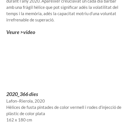
durant l’any 2020. Aparèixer creuclavat un cada dia bàrbar
amb una fràgil hèlice que pot significar adés la volatilitat del
temps i la memòria, adés la capacitat motriu d’una voluntat
irrefrenable de superació.
Veure >vídeo
2020_366 dies
Lafon–Rierola, 2020
Hèlices de fusta pintades de color vermell i rodes d’injecció de
plàstic de color plata
162 x 180 cm