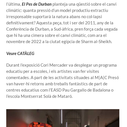
l’última,
El Pes de Durban
planteja una qüestió sobre el canvi
climàtic: quanta pressió d’un model productiu extractiu
irresponsable suportarà la natura abans no col·lapsi
definitivament? Aquesta peça, tot i ser del 2011, any de la
Conferència de Durban, a Sud-àfrica, pren força cada vegada
que hi ha una cimera sobre el canvi climàtic, com ara el
novembre de 2022 a la ciutat egípcia de Sharm al-Sheikh.
Veure CATÀLEG
Durant l’exposició Cori Mercader va desplegar un programa
educatiu per a escoles, i els artistes van fer visites
comentades. A part de les activitats situades al M|A|C Presó
van haver-hi retorns amb treballs fantàstics de part de
centres educatius
com l’EASD Pau Gargallo de Badalona o
l’escola Montserrat Solà de Mataró.