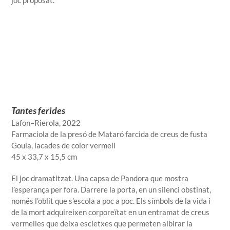
joc proposat.
Tantes ferides
Lafon–Rierola
, 2022
Farmaciola de la presó de Mataró farcida de creus de fusta
Goula, lacades de color vermell
45 x 33,7 x 15,5 cm
El joc dramatitzat. Una capsa de Pandora que mostra
l’esperança per fora. Darrere la porta, en un silenci obstinat,
només l’oblit que s’escola a poc a poc. Els símbols de la vida i
de la mort adquireixen corporeïtat en un entramat de creus
vermelles que deixa escletxes que permeten albirar la