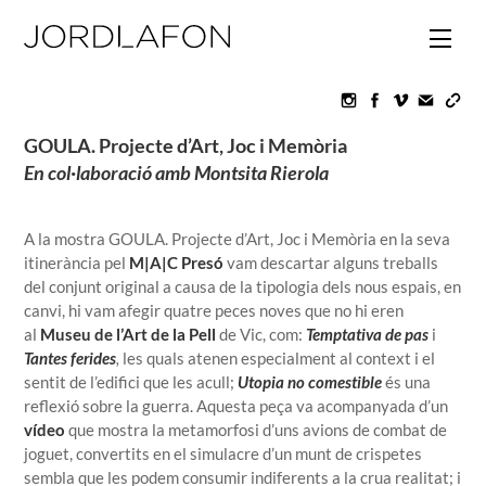
Skip
to
Men
content
Icon
Icon
Icon
label
label
label
GOULA. Projecte d’Art, Joc i Memòria
En col·laboració amb Montsita Rierola
A la mostra GOULA. Projecte d’Art, Joc i Memòria en la seva
itinerància pel
M|A|C Presó
vam descartar alguns treballs
del conjunt original a causa de la tipologia dels nous espais, en
canvi, hi vam afegir
quatre peces noves que no hi eren
al
Museu de l’Art de la Pell
de Vic, com:
Temptativa de pas
i
Tantes ferides
,
les quals atenen especialment al context i el
sentit de l’edifici que les acull;
Utopia no comestible
és una
reflexió sobre la guerra. Aquesta peça va acompanyada d’un
vídeo
que mostra la metamorfosi d’uns avions de combat de
joguet, convertits en el simulacre d’un munt de crispetes
sembla que les podem consumir indiferents a la crua realitat; i