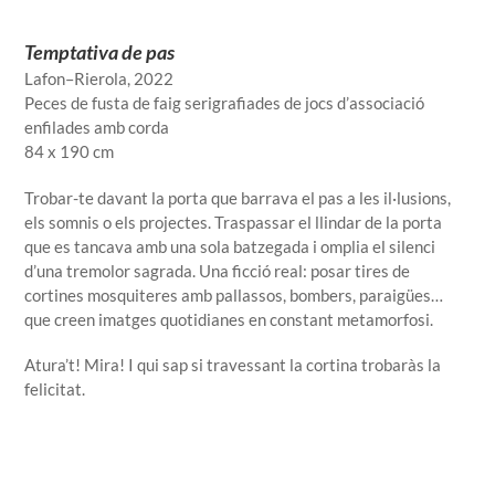
Temptativa de pas
Lafon–Rierola
, 2022
Peces de fusta de faig serigrafiades de jocs d’associació
enfilades amb corda
84 x 190 cm
Trobar-te davant la porta que barrava el pas a les il·lusions,
els somnis o els projectes. Traspassar el llindar de la porta
que es tancava amb una sola batzegada i omplia el silenci
d’una tremolor sagrada. Una ficció real: posar tires de
cortines mosquiteres amb pallassos, bombers, paraigües…
que creen imatges quotidianes en constant metamorfosi.
Atura’t! Mira! I qui sap si travessant la cortina trobaràs la
felicitat.