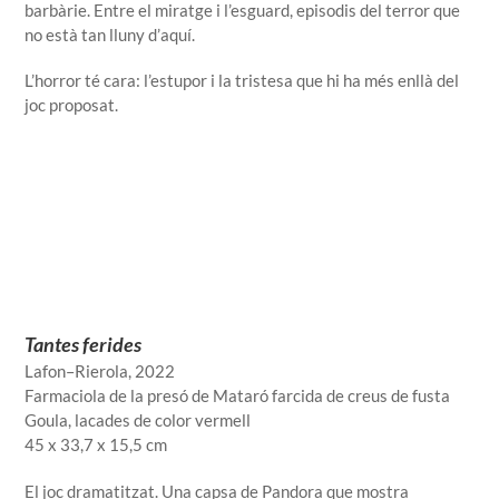
barbàrie. Entre el miratge i l’esguard, episodis del terror que
no està tan lluny d’aquí.
L’horror té cara: l’estupor i la tristesa que hi ha més enllà del
joc proposat.
Tantes ferides
Lafon–Rierola
, 2022
Farmaciola de la presó de Mataró farcida de creus de fusta
Goula, lacades de color vermell
45 x 33,7 x 15,5 cm
El joc dramatitzat. Una capsa de Pandora que mostra