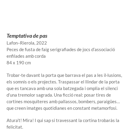
Temptativa de pas
Lafon–Rierola
, 2022
Peces de fusta de faig serigrafiades de jocs d’associació
enfilades amb corda
84 x 190 cm
Trobar-te davant la porta que barrava el pas a les il·lusions,
els somnis o els projectes. Traspassar el llindar de la porta
que es tancava amb una sola batzegada i omplia el silenci
d’una tremolor sagrada. Una ficció real: posar tires de
cortines mosquiteres amb pallassos, bombers, paraigües…
que creen imatges quotidianes en constant metamorfosi.
Atura’t! Mira! I qui sap si travessant la cortina trobaràs la
felicitat.