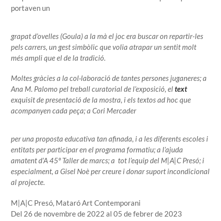
portaven
un
grapat d’ovelles (Goula) a la mà el joc era buscar on repartir-les
pels carrers, un
gest
simbòlic
que volia atrapar un sentit molt
més ampli que el de la tradició.
Moltes gràcies a la col·laboració de tantes persones juganeres; a
Ana M. Palomo pel treball curatorial de l’exposició, el
text
exquisit de presentació
de la mostra, i els textos ad hoc que
acompanyen cada peça; a Cori Mercader
per una proposta educativa tan afinada, i a les diferents escoles i
entitats per participar en el programa formatiu; a l’ajuda
amatent d’A 45º Taller de marcs; a
tot l’equip del M|A|C Presó; i
especialment, a Gisel Noè per creure i donar suport incondicional
al projecte.
M|A|C Presó, Mataró Art Contemporani
Del 26 de novembre de 2022 al 05 de febrer de 2023