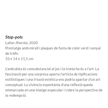
Stop-pots
Lafon–Rierola, 2020
Prestatge amb mirall i plaques de fusta de color verd i senyal
de tràfic
33 x 14 x 11,5 cm
L’anècdota és consubstancial al joc i la ironia ho és a l’art. La
fascinació per una sorpresa aparta l’artista de tipificacions
estilístiques i una il·lusió estètica ens podria apartar d’un art
conceptual. La vivència espontània d’una reflexió queda
emmarcada en una imatge especular i s’obre la perspectiva de
la redempció.