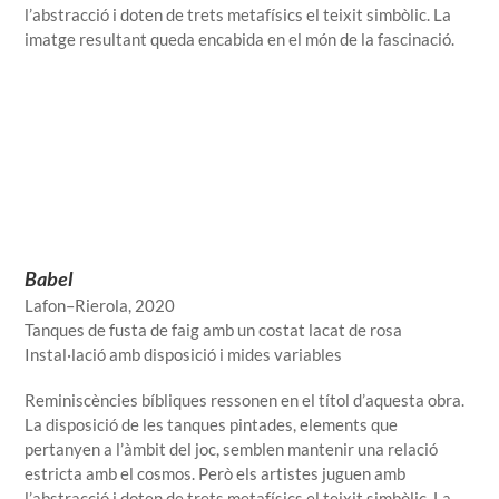
l’abstracció i doten de trets metafísics el teixit simbòlic. La
imatge resultant queda encabida en el món de la fascinació.
Babel
Lafon–Rierola, 2020
Tanques de fusta de faig amb un costat lacat de rosa
Instal·lació amb disposició i mides variables
Reminiscències bíbliques ressonen en el títol d’aquesta obra.
La disposició de les tanques pintades, elements que
pertanyen a l’àmbit del joc, semblen mantenir una relació
estricta amb el cosmos. Però els artistes juguen amb
l’abstracció i doten de trets metafísics el teixit simbòlic. La