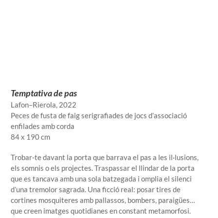
Temptativa de pas
Lafon–Rierola
, 2022
Peces de fusta de faig serigrafiades de jocs d’associació
enfilades amb corda
84 x 190 cm
Trobar-te davant la porta que barrava el pas a les il·lusions,
els somnis o els projectes. Traspassar el llindar de la porta
que es tancava amb una sola batzegada i omplia el silenci
d’una tremolor sagrada. Una ficció real: posar tires de
cortines mosquiteres amb pallassos, bombers, paraigües…
que creen imatges quotidianes en constant metamorfosi.