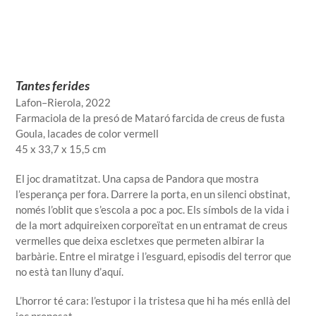
Tantes ferides
Lafon–Rierola
, 2022
Farmaciola de la presó de Mataró farcida de creus de fusta
Goula, lacades de color vermell
45 x 33,7 x 15,5 cm
El joc dramatitzat. Una capsa de Pandora que mostra
l’esperança per fora. Darrere la porta, en un silenci obstinat,
només l’oblit que s’escola a poc a poc. Els símbols de la vida i
de la mort adquireixen corporeïtat en un entramat de creus
vermelles que deixa escletxes que permeten albirar la
barbàrie. Entre el miratge i l’esguard, episodis del terror que
no està tan lluny d’aquí.
L’horror té cara: l’estupor i la tristesa que hi ha més enllà del