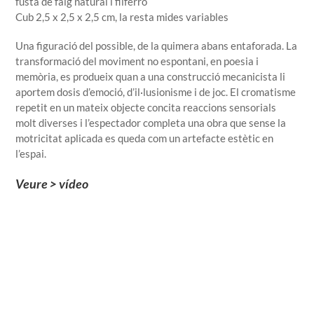
fusta de faig natural i filferro
Cub 2,5 x 2,5 x 2,5 cm, la resta mides variables
Una figuració del possible, de la quimera abans entaforada. La
transformació del moviment no espontani, en poesia i
memòria, es produeix quan a una construcció mecanicista li
aportem dosis d’emoció, d’il·lusionisme i de joc. El cromatisme
repetit en un mateix objecte concita reaccions sensorials
molt diverses i l’espectador completa una obra que sense la
motricitat aplicada es queda com un artefacte estètic en
l’espai.
Veure > vídeo