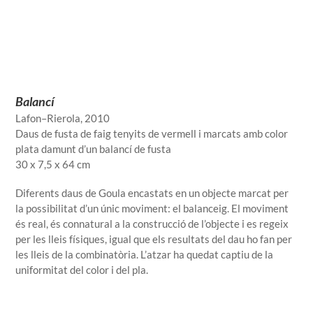
Balancí
Lafon–Rierola, 2010
Daus de fusta de faig tenyits de vermell i marcats amb color
plata damunt d’un balancí de fusta
30 x 7,5 x 64 cm
Diferents daus de Goula encastats en un objecte marcat per
la possibilitat d’un únic moviment: el balanceig. El moviment
és real, és connatural a la construcció de l’objecte i es regeix
per les lleis físiques, igual que els resultats del dau ho fan per
les lleis de la combinatòria. L’atzar ha quedat captiu de la
uniformitat del color i del pla.