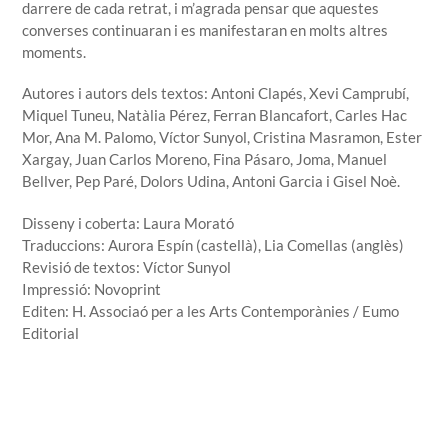
darrere de cada retrat, i m’agrada pensar que aquestes
converses continuaran i es manifestaran en molts altres
moments.
Autores i autors dels textos: Antoni Clapés, Xevi Camprubí,
Miquel Tuneu, Natàlia Pérez, Ferran Blancafort, Carles Hac
Mor, Ana M. Palomo, Víctor Sunyol, Cristina Masramon, Ester
Xargay, Juan Carlos Moreno, Fina Pásaro, Joma, Manuel
Bellver, Pep Paré, Dolors Udina, Antoni Garcia i Gisel Noè.
Disseny i coberta: Laura Morató
Traduccions: Aurora Espín (castellà), Lia Comellas (anglès)
Revisió de textos: Víctor Sunyol
Impressió: Novoprint
Editen: H. Associaó per a les Arts Contemporànies / Eumo
Editorial