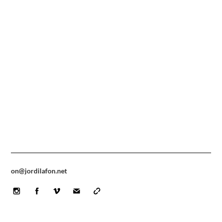
on@jordilafon.net
Icon
Icon
Icon
label
label
label