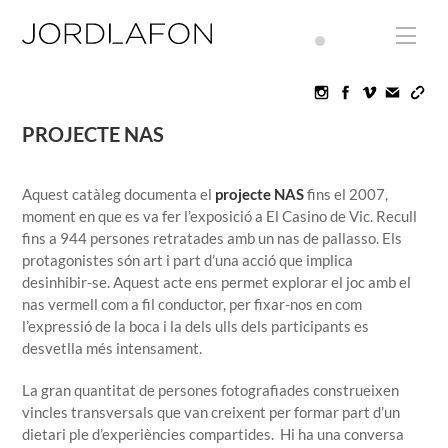
Skip
to
Men
content
Icon
Icon
Icon
label
label
label
PROJECTE NAS
Aquest catàleg documenta el
projecte NAS
fins el 2007,
moment en que es va fer l’exposició a El Casino de Vic. Recull
fins a 944 persones retratades amb un nas de pallasso. Els
protagonistes són art i part d’una acció que implica
desinhibir-se. Aquest acte ens permet explorar el joc amb el
nas vermell com a fil conductor, per fixar-nos en com
l’expressió de la boca i la dels ulls dels participants es
desvetlla més intensament.
La gran quantitat de persones fotografiades construeixen
vincles transversals que van creixent per formar part d’un
dietari ple d’experiències compartides.
Hi ha una conversa