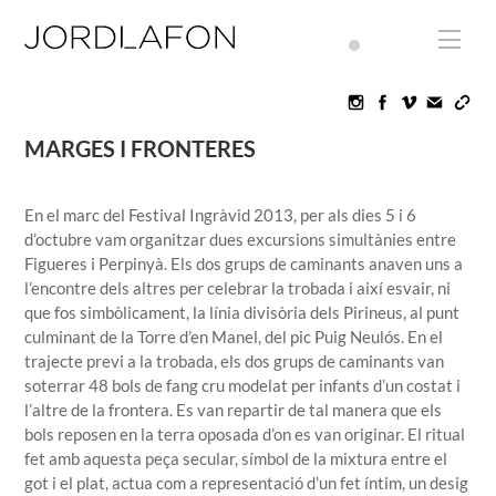
Skip
to
Men
content
Icon
Icon
Icon
label
label
label
MARGES I FRONTERES
En el marc del Festival Ingràvid 2013, per als dies 5 i 6
d’octubre vam organitzar dues excursions simultànies entre
Figueres i Perpinyà. Els dos grups de caminants anaven uns a
l’encontre dels altres per celebrar la trobada i així esvair, ni
que fos simbòlicament, la línia divisòria dels Pirineus, al punt
culminant de la Torre d’en Manel, del pic Puig Neulós. En el
trajecte previ a la trobada, els dos grups de caminants van
soterrar 48 bols de fang cru modelat per infants d’un costat i
l’altre de la frontera. Es van repartir de tal manera que els
bols reposen en la terra oposada d’on es van originar. El ritual
fet amb aquesta peça secular, símbol de la mixtura entre el
got i el plat, actua com a representació d’un fet íntim, un desig