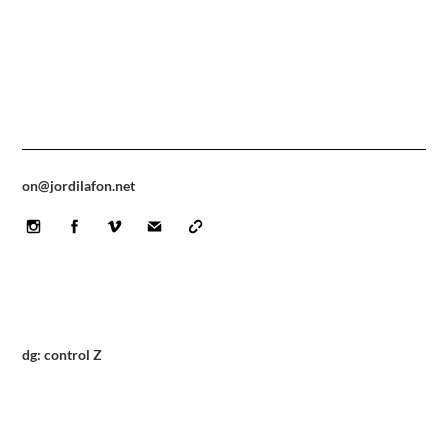
on@jordilafon.net
Icon
Icon
Icon
label
label
label
dg: control Z