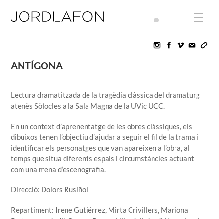
Skip
to
Men
content
Icon
Icon
Icon
label
label
label
ANTÍGONA
Lectura dramatitzada de la tragèdia clàssica del dramaturg
atenès Sòfocles a la Sala Magna de la UVic UCC.
En un context d’aprenentatge de les obres clàssiques, els
dibuixos tenen l’objectiu d’ajudar a seguir el fil de la trama i
identificar els personatges que van apareixen a l’obra, al
temps que situa diferents espais i circumstàncies actuant
com una mena d’escenografia.
Direcció: Dolors Rusiñol
Repartiment: Irene Gutiérrez, Mirta Crivillers, Mariona